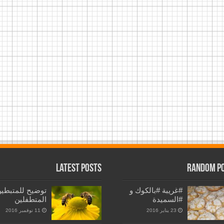
Latest Posts
Random P
#غريبة #بالكوك و
توضيح للمتبطي
#السميدة
المتطفلين
23 يناير 2016
11 نوفمبر 2016