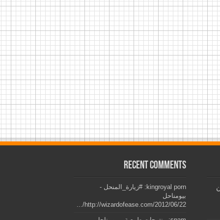
Recent Comments
ن
kingroyal porn: #زيارة_المنحل -
بيومناحل
http://wizardofease.com/2012/06/22/...
spam: منتوجات طبيعية - بيومناحل