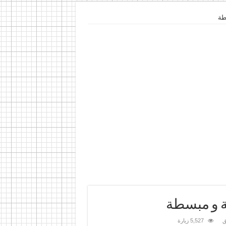
طة
ة و مبسطة
ق
5,527 زيارة