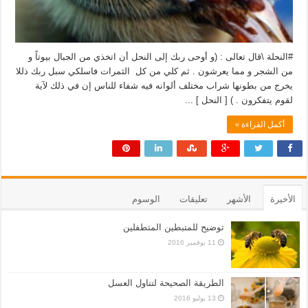
#النحلة \قال تعالى : (و أوحى ربك إلى النحل أن اتخذي من الجبال بيوتاً و
من الشجر و مما يعرشون . ثم كلي من كل الثمرات فاسلكي سبل ربك ذللا
يخرج من بطونها شراب مختلف ألوانه فيه شفاء للناس إن في ذلك لآية
لقوم يتفكرون . ) [ النحل ] ...
أكمل القراءة »
الأخيرة
الأشهر
تعليقات
الوسوم
توضيح للمتبطين المتطفلين
11 نوفمبر 2016
الطريقة الصحيحة لتناول العسل
13 يوليو 2016