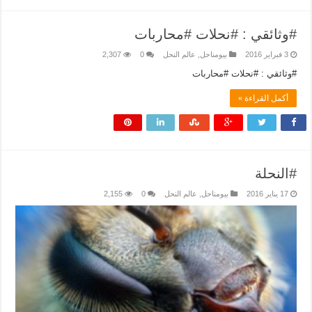
#وثائقي : #نحلات #محاربات
3 فبراير 2016
بيومناحل
,
عالم النحل
0
2,307
#وثائقي : #نحلات #محاربات
أكمل القراءة »
#النحلة
17 يناير 2016
بيومناحل
,
عالم النحل
0
2,155