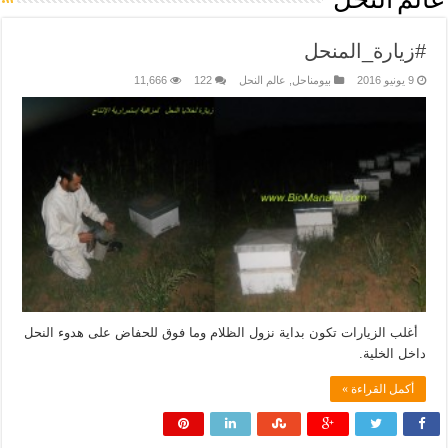
عالم النحل
#زيارة_المنحل
9 يونيو 2016
بيومناحل
,
عالم النحل
122
11,666
أغلب الزيارات تكون بداية نزول الظلام وما فوق للحفاض على هدوء النحل
داخل الخلية.
أكمل القراءة »