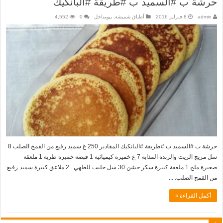
حرشة ب #السميد ب #طريقة #البانكيك
admin
8 فبراير 2016
أطباق شميشة
,
بيومناحل
0
4,552
حرشة ب #السميد ب #طريقة #البانكيك المقادير 250 غ سميد رفيع من القمح الصلب 8
سل مزيج الزيت والزبدة المذابة 7 غ خميرة كيميائية 1 قبصة خميرة طرية 1 ملعقة
صغيرة ملح 1 ملعقة كبيرة سكر خشن 30 سل حليب للطهي : 2 ملاعق كبيرة سميد رفيع
من القمح الصلب. ...
أكمل القراءة »