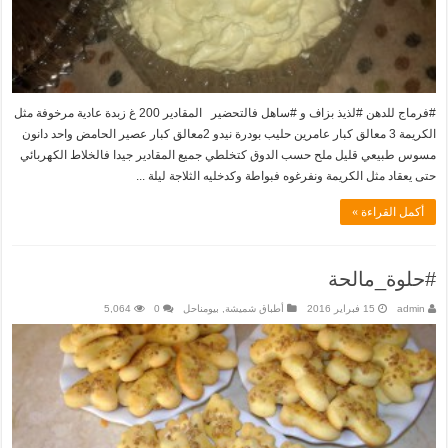
#فرماج للدهن #لذيذ بزاف و #ساهل فالتحضير المقادير 200 غ زبدة عادية مرخوفة مثل
الكريمة 3 معالق كبار عامرين حليب بودرة نيدو 2معالق كبار عصير الحامض واحد دانون
مسوس طبيعي قليل ملح حسب الدوق كتخلطي جميع المقادير جيدا فالخلاط الكهربائي
حتى يعقاد مثل الكريمة ونفرغوه فبواطة وكدخليه الثلاجة ليلة ...
أكمل القراءة »
#حلوة_مالحة
admin
15 فبراير 2016
أطباق شميشة
,
بيومناحل
0
5,064