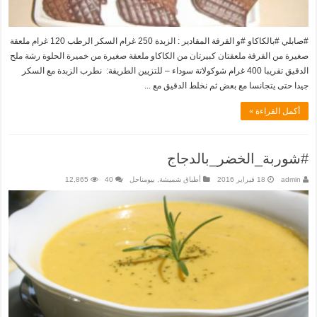
#صابلي #بالكاكاو #و القرفة المقادير : الزبدة 250 غرام السكر الرطب 120 غرام ملعقة
صغيرة من القرفة ملعقتان كبيرتان من الكاكاو ملعقة صغيرة من خميرة الحلوة رشة ملح
الدقيق تقريبا 400 غرام شوكولاتة سوداء – للتزيين الطريقة: نطرب الزبدة مع السكر
جيدا حتى يتجانسا مع بعض ثم نخلط الدقيق مع ...
أكمل القراءة »
#شوربة_الخضر_بالدجاج
admin
18 فبراير 2016
أطباق شميشة
,
بيومناحل
40
12,865