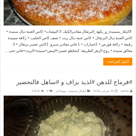
#كيكة_بسميدة_و_نكهة_البرتقال مقاديرالكيك: 3 البيضات+ كاس العنبة ديال سنيدة +
كاس العنبة ديال البرتقال + كاس عنبة ديال زيت + نصف كاس الحليب + زلافة سميدة
رقيقة + زلافة فورص + 2خمارات + 1 فاني مقادير سيرو: 1كاس عصير برتقال + 3
معالق سنيدة + روح الزهر الطريقة: كنخلطو عصير+البيض+سنيدة+الزيت+فاني حتى ...
أكمل القراءة »
#فرماج للدهن #لذيذ بزاف و #ساهل فالتحضير
admin
16 فبراير 2016
أطباق شميشة
,
بيومناحل
0
3,915