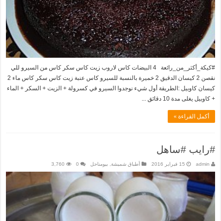
#كيكة_أكثر_من_رائعة 4 البيضات كاس لاروب زيت كاس سكر كاس من السيرو للي
نقصن 2 كيسان الدقيق 2 خميرة بالنسبة للسيرو كاس عنبة زيت كاس سكر كاس ماء 2
كيسان كاوبيل :الطريقة أول شيء نوجدوا السيرو في كسرولة + الزيت + السكر + الماء
+ كاوبيل يغلى مدة 10 دقائق ...
أكمل القراءة »
#رايب #ساهل
admin
15 فبراير 2016
أطباق شميشة
,
بيومناحل
0
3,760