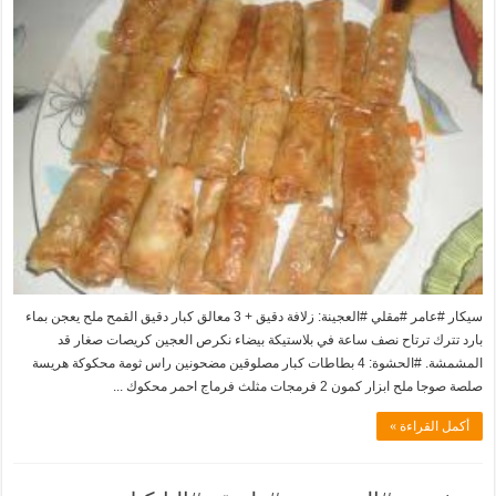
سيكار #عامر #مقلي #العجينة: زلافة دقيق + 3 معالق كبار دقيق القمح ملح يعجن بماء
بارد تترك ترتاح نصف ساعة في بلاستيكة بيضاء نكرص العجين كريصات صغار قد
المشمشة. #الحشوة: 4 بطاطات كبار مصلوقين مضحونين راس ثومة محكوكة هريسة
صلصة صوجا ملح ابزار كمون 2 فرمجات مثلث فرماج احمر محكوك ...
أكمل القراءة »