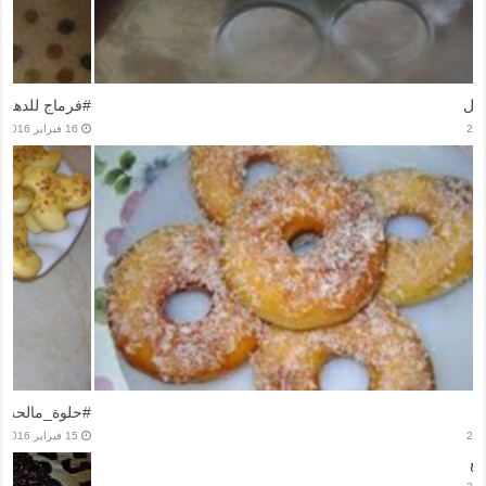
#رايب #ساهل
15 فبراير 2016
#بيني #رائع
14 فبراير 2016
مقروط #رائع