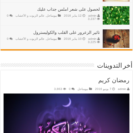
لحصول على ‏شعر‬ املس جذاب عليك
admin
12 يناير 2016
بيومناحل
,
عالم الزيوت و الأعشاب
0
3,237
‏تاثير الزعرور على القلب والكوليسترول‬
admin
10 يناير 2016
بيومناحل
,
عالم الزيوت و الأعشاب
0
3,225
أخر التدوينات
رمضان كريم
admin
7 يونيو 2016
بيومناحل
0
3,863