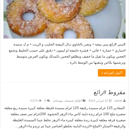
#بيني #رائع بيني بيضة + ونعبر بالخاوي ديال البيضة الحليب و الزيت + م ك سنيدة
اختياري + خمارة + فاني + قشرة حامضة او ليمون + دقيق على حسب الخليط ونجمع
العجين ويكون ما تقيل ما خفيف ونطلقو العجين بالمدلك ويكون العرض متوسط
ونرشمها بكاس ونتقبها من الوسط دائرة ...
أكمل القراءة »
مقروط #رائع
admin
12 فبراير 2016
أطباق شميشة
,
بيومناحل
0
3,073
المقادير 125 غرام سميدة رقيقة 125 غرام سميدة غليظة معلقة كبيرة سنيدة ربع معلقة
صغيرة ملح 100 غرام زبدة دايبة كاس ماء الزهر الحشوة: 200غرام تمر نصف معلقة
صغيرة قرفة معلقة كبيرة زبدة معلقة كبيرة ماء الزهر نخلط جيدا السميدة الغليظة
والرقيقة+السكر+الملح+الزبدة الدايبة نخلطو العناصر جيدا ثم نزيدو ماء الزهر ...