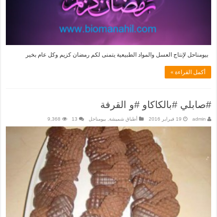
بيومناحل لإنتاج العسل والمواد الطبيعية يتمنى لكم رمضان كزيم وكل عام بخير
أكمل القراءة »
#صابلي #بالكاكاو #و القرفة
admin
19 فبراير 2016
أطباق شميشة
,
بيومناحل
13
9,368