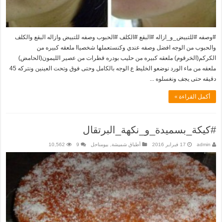
#وصفه #للتبيض_و_ازاله #البقع #الكلف #الحبوب وصفه للتبيض وازاله البقع والكلف
والحبوب من الوجه افضل وصفه عندي وكنستعملها شخصياا ملعقه كبيره من
الكركم(الخرقوم) ملعقه كبيره من حليب بودره قطرات من عصير الليمون(الحامض)
ملعقه من ماء الورد نوضعو الخليط ع الوجه بالكامل وحتى فوق وتحت العينين ونتركه 45
دقيقه حتى يجف ونغسلوه ...
أكمل القراءة »
#كيكة_بسميدة_و_نكهة_البرتقال
admin
17 فبراير 2016
أطباق شميشة
,
بيومناحل
9
10,562