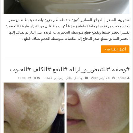
#شوربة_الخضر_بالدجاج المقادير: كوزة حبة طماطم جزرة واحدة حبة بطاطس صدر
دجاج مكعب مرقة دجاج ملعقة طعام زبدة 4 أكواب ماء قليل من الابزار طريقة التحضير:
تقشر الخضر جميعا وتقطع قطع متوسطة الحجم تذاب الزبدة على النار ثم يضاف إليها
الخضر السابق تقطع صدر الدجاج إلى مكعبات متوسطة الحجم تضاف قطع ...
أكمل القراءة »
#وصفه #للتبيض_و_ازاله #البقع #الكلف #الحبوب
admin
18 فبراير 2016
بيومناحل
,
عالم الزيوت و الأعشاب
8
11,918