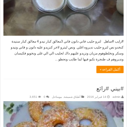
#رايب #ساهل لترو حليب فاني دانون فاني 3معالق كبار نيدو 4 معالق كبار سنيدة
كنخدو نص لترو حليب نديروه اغلي. ونص ليترو لاخر كنزيدو عليه دانون و فاني ونيدو
وسكر ونخلطوهوم مزيان ونزيدو عليهم داك لحليب الي الي غلى ونخويو فكيسان
ونديروهم ف طنجرة نكبو فيها لما طايب ونحطو ...
أكمل القراءة »
#بيني #رائع
admin
14 فبراير 2016
أطباق شميشة
,
بيومناحل
0
3,651