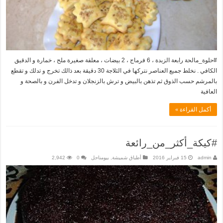
#حلوة_مالحة رابعة الزبدة ، 6 فرماج ، 2 بيضات ، معلقة صغيرة ملح ، خمارة و الدقيق
الكافي . نخلط جميع العناصر نتركها في الثلاجة 30 دقيقة بعد ذالك تخرج و تدلك و تقطع
بالمرشم حسب الذوق ثم تذهن بالبيض و ترش بالزنجلان و تدخل الفرن و بالصحة و
العافية
أكمل القراءة »
#كيكة_أكثر_من_رائعة
admin
15 فبراير 2016
أطباق شميشة
,
بيومناحل
0
2,942