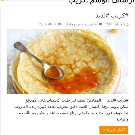
أرشيف الوسم :
كريب
#كريب #لذيذ
5 فبراير 2016
أطباق شميشة
,
بيومناحل
0
2,787
#كريب #لذيذ المقادير: نصف لتر حليب، 2بيضات،فاني،2معالق
سكر،شوية ملح،3 كيسان العنبة دقيق مغربل،معلقة كبيرة زبدة الطريقة:
نخلطوهم في الخلاط و نخلوهم يرتاح نصف ساعة و نطيبوهم.بالصحة
والراحة
أكمل القراءة »